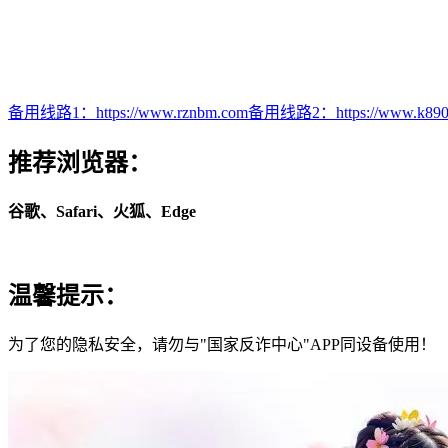
备用线路
1
：
https://www.rznbm.com
备用线路
2
：
https://www.k89
推荐浏览器：
谷歌、Safari、火狐、Edge
温馨提示：
为了您的隐私安全，请勿与"国家反诈中心"APP同设备使用！