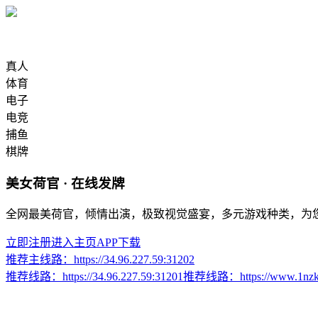
真人
体育
电子
电竞
捕鱼
棋牌
美女荷官 · 在线发牌
全网最美荷官，倾情出演，极致视觉盛宴，多元游戏种类，为
立即注册
进入主页
APP下载
推荐主线路：
https://34.96.227.59:31202
推荐线路：
https://34.96.227.59:31201
推荐线路：
https://www.1nz