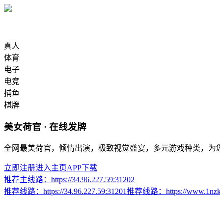
真人
体育
电子
电竞
捕鱼
棋牌
美女荷官 · 在线发牌
全网最美荷官，倾情出演，极致视觉盛宴，多元游戏种类，为
立即注册
进入主页
APP下载
推荐主线路：
https://34.96.227.59:31202
推荐线路：
https://34.96.227.59:31201
推荐线路：
https://www.1nz