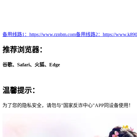
备用线路
1
：
https://www.rznbm.com
备用线路
2
：
https://www.k89
推荐浏览器：
谷歌、Safari、火狐、Edge
温馨提示：
为了您的隐私安全，请勿与"国家反诈中心"APP同设备使用！