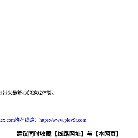
您带来最舒心的游戏体验。
kex.com
推荐线路：
https://www.plov9r.com
建议同时收藏【线路网址】与【本网页】